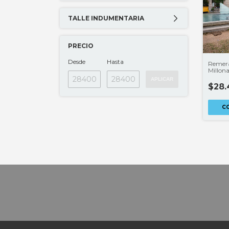
TALLE INDUMENTARIA
PRECIO
Desde
Hasta
Remera
Millona
LICEN
APLICAR
$28.
C