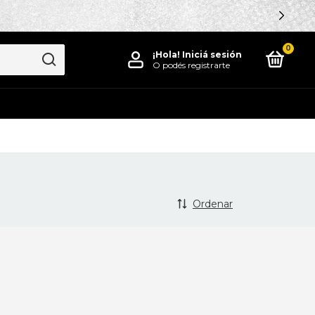
0
¡Hola!
Iniciá sesión
O podés registrarte
Ordenar