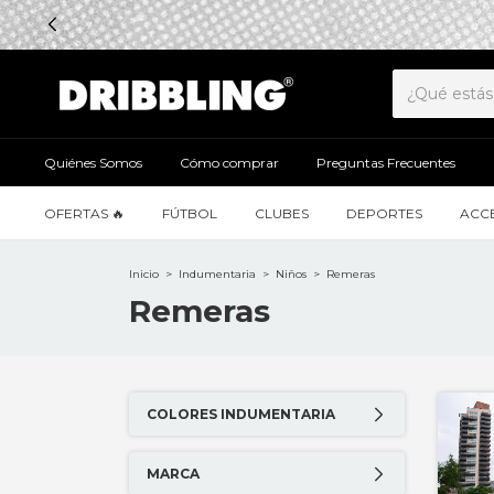
Quiénes Somos
Cómo comprar
Preguntas Frecuentes
OFERTAS 🔥
FÚTBOL
CLUBES
DEPORTES
ACC
Inicio
>
Indumentaria
>
Niños
>
Remeras
Remeras
COLORES INDUMENTARIA
MARCA