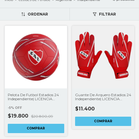
ORDENAR
FILTRAR
Pelota De Futbol Estadios 24
Guante De Arquero Estadios 24
Independiente| LICENCIA
Independiente| LICENCIA
CLUBES®
CLUBES®
-
5
%
OFF
$11.400
$19.800
$20.800,09
COMPRAR