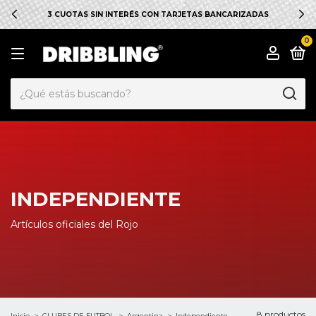
3 CUOTAS SIN INTERÉS CON TARJETAS BANCARIZADAS
0
INDEPENDIENTE
Artículos oficiales del Rojo
8 productos
Inicio
>
CLUBES DE FUTBOL
>
Argentina
>
Independiente