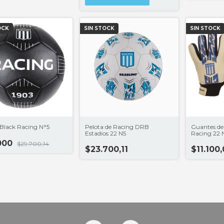
OCK
SIN STOCK
SIN STOCK
 Black Racing N°5
Pelota de Racing DRB
Guantes de
Estadios 22 N5
Racing 22 
000
$29.700,14
$23.700,11
$11.100