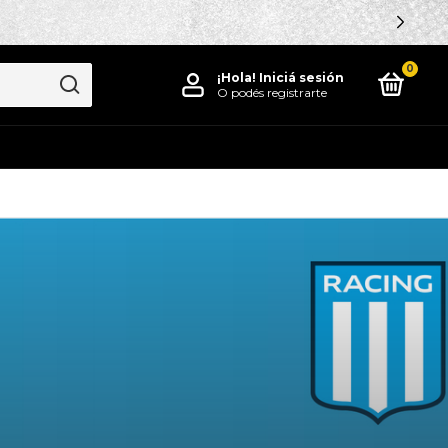
0
¡Hola!
Iniciá sesión
O podés registrarte