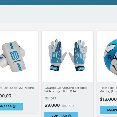
era De Futbol 22 Racing
Guante De Arquero Estadios
Pelota de F
24 Racing| LICENCIA
Racing |Li
CLUBES®
00,03
-
11
%
OFF
$13.000
$9.000
$10.100
OMPRAR
COMP
COMPRAR