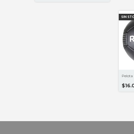
SIN ST
Pelota
$16.