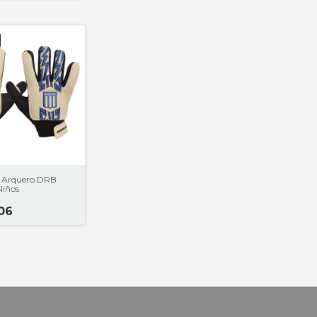
 Arquero DRB
Niños
,06