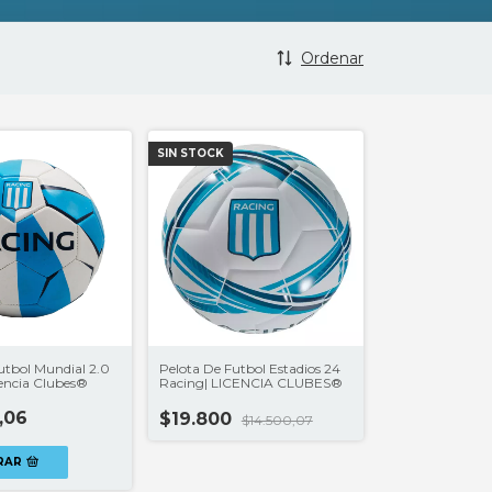
Ordenar
SIN STOCK
utbol Mundial 2.0
Pelota De Futbol Estadios 24
cencia Clubes®
Racing| LICENCIA CLUBES®
,06
$19.800
$14.500,07
RAR