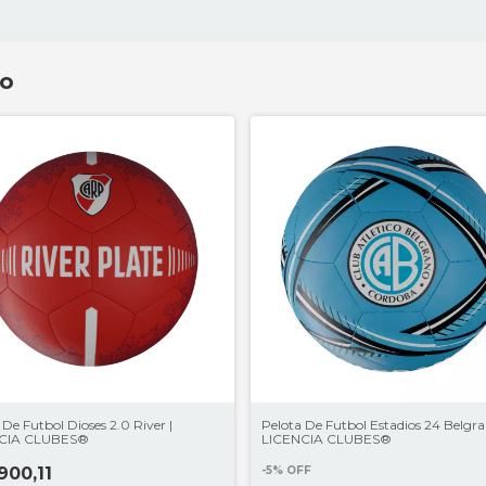
to
 De Futbol Dioses 2.0 River |
Pelota De Futbol Estadios 24 Belgra
CIA CLUBES®
LICENCIA CLUBES®
900,11
-
5
%
OFF