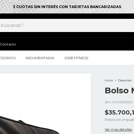
3 CUOTAS SIN INTERÉS CON TARJETAS BANCARIZADAS
Contacto
ESORIOS
INDUMENTARIA
DRB FITNESS
Inicio
>
Deportes
Bolso 
SKU:
DVAVBZ002Z
$35.700,
Precio sin impue
Ver más detalles