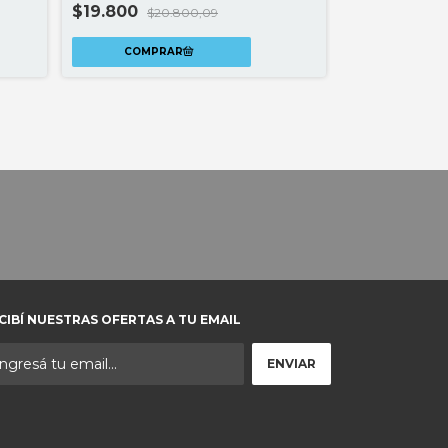
$19.800
$20.800,09
$19.800
$20
CIBÍ NUESTRAS OFERTAS A TU EMAIL