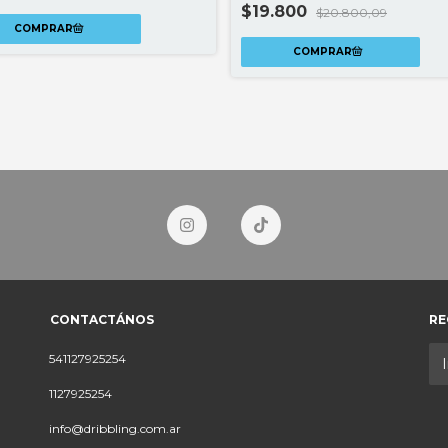
$19.800
$20.800,09
CONTACTÁNOS
RE
541127925254
1127925254
info@dribbling.com.ar