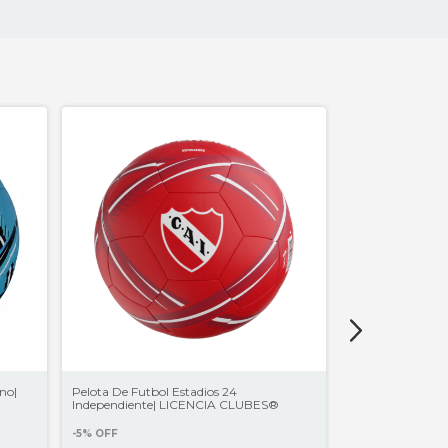
no|
Pelota De Futbol Estadios 24
Pelota De Futbo
Independiente| LICENCIA CLUBES®
LICENCIA CLU
-
5
%
OFF
-
5
%
OFF