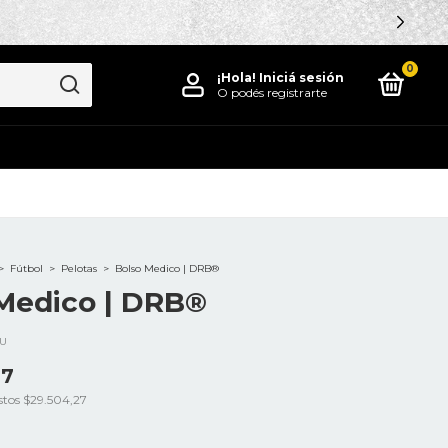
0
¡Hola!
Iniciá sesión
O podés registrarte
>
Fútbol
>
Pelotas
>
Bolso Medico | DRB®
Medico | DRB®
 U
17
stos
$29.504,27