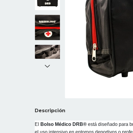
Descripción
El
Bolso Médico DRB®
está diseñado para br
el uso intensivo en entornos deportivos o pro