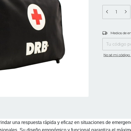
Entregas para el
Medios de e
No sé mi código 
indar una respuesta rápida y eficaz en situaciones de emergenc
fesionales. Su diseño ergonómico y funcional garantiza el máxim