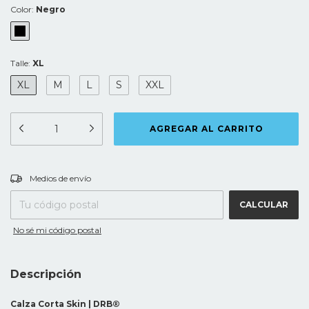
Color:
Negro
Talle:
XL
XL
M
L
S
XXL
CAMBIAR CP
Entregas para el CP:
Medios de envío
CALCULAR
No sé mi código postal
Descripción
Calza Corta Skin | DRB®