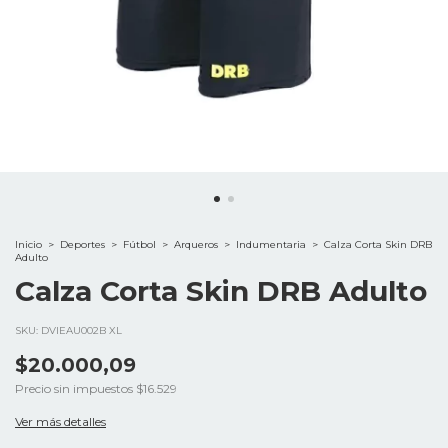
Inicio
>
Deportes
>
Fútbol
>
Arqueros
>
Indumentaria
>
Calza Corta Skin DRB
Adulto
Calza Corta Skin DRB Adulto
SKU:
DVIEAU002B XL
$20.000,09
Precio sin impuestos
$16.529
Ver más detalles