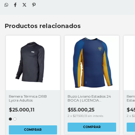
Productos relacionados
Remera Térmica DRB
Buzo Liviano Estadios 24
Reme
Lycra Adultos
BOCA | LICENCIA
Esta
CLUBES®
LIC
$25.000,11
$55.000,25
$4
2
x
$27.500,13
sin interés
2
x
$2
COMPRAR
COMPRAR