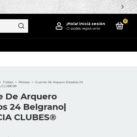
0
¡Hola!
Iniciá sesión
O podés registrarte
>
Fútbol
>
Pelotas
>
Guante De Arquero Estadios 24
IA CLUBES®
e De Arquero
os 24 Belgrano|
CIA CLUBES®