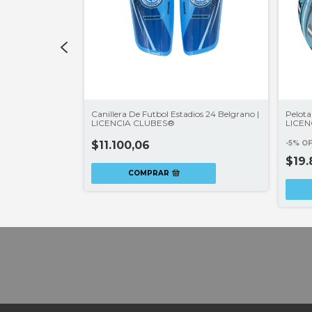
grano | LICENCIA
Canillera De Futbol Estadios 24 Belgrano |
Pelota
LICENCIA CLUBES®
LICEN
$11.100,06
-
5
%
O
$19
COMPRAR