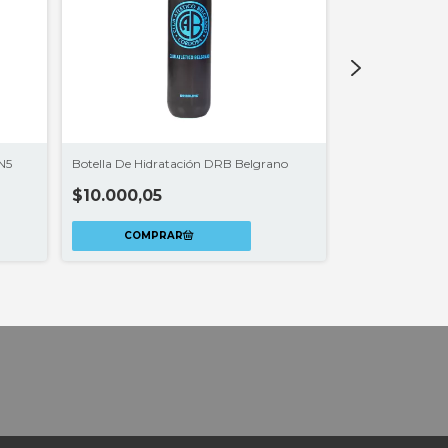
 N5
Botella De Hidratación DRB Belgrano
Bolso Deportivo 
Licencia Clubes®
$10.000,05
$25.300,12