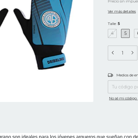
Precio sin impue
Ver más detalles
Talle:
5
4
5
Entregas para el
Medios de e
No sé mi código 
grano son ideales para los jóvenes arqueros que sueñan con de