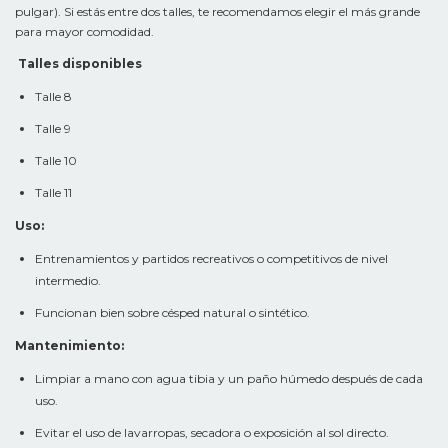
pulgar). Si estás entre dos talles, te recomendamos elegir el más grande
para mayor comodidad.
Talles disponibles
Talle 8
Talle 9
Talle 10
Talle 11
Uso:
Entrenamientos y partidos recreativos o competitivos de nivel
intermedio.
Funcionan bien sobre césped natural o sintético.
Mantenimiento:
Limpiar a mano con agua tibia y un paño húmedo después de cada
uso.
Evitar el uso de lavarropas, secadora o exposición al sol directo.