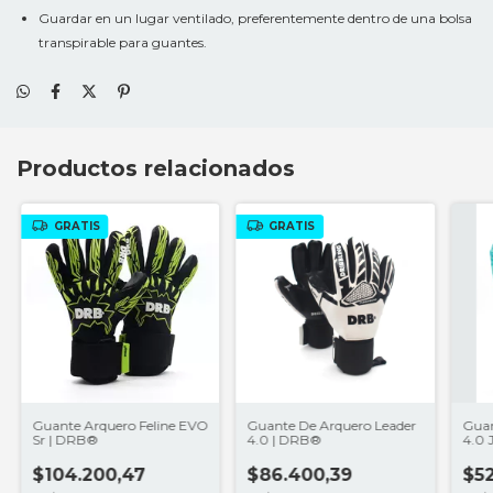
Guardar en un lugar ventilado, preferentemente dentro de una bolsa
transpirable para guantes.
Productos relacionados
GRATIS
GRATIS
Guante Arquero Feline EVO
Guante De Arquero Leader
Guan
Sr | DRB®
4.0 | DRB®
4.0 
$104.200,47
$86.400,39
$52