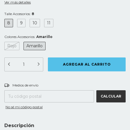
Ver más detalles
Talle Accesorios:
8
8
9
10
11
Colores Accesorios:
Amarillo
Rojo
Amarillo
CAMBIAR CP
Entregas para el CP:
Medios de envío
CALCULAR
No sé mi código postal
Descripción