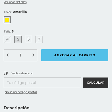
Ver más detalles
Color:
Amarillo
Talle:
5
4
5
6
7
CAMBIAR CP
Entregas para el CP:
Medios de envío
CALCULAR
No sé mi código postal
Descripción