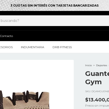
3 CUOTAS SIN INTERÉS CON TARJETAS BANCARIZADAS
Contacto
ESORIOS
INDUMENTARIA
DRB FITNESS
Inicio
>
Deportes
Guante
Gym
SKU:
DGAMGU014B
$13.400,
Precio sin impue