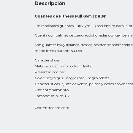
Descripción
Guantes de Fitness Full Gym | DRB®
Los renovados guantes Full Gym 20 son ideales para la prác
Cuenta con palmas de cuero acolchonadas con gel, permiti
Son guantes muy livianos, frescos, resistentes sobre todo 
mano fresca durante su uso.
Características:
Material: cuero - nobuck- poliéster
Presentación: par
Color: negro gris - negro rosa - negro celeste
Características: ajuste de velcro, palma y dedos acolchados
Uso: entrenamiento
Tamaño: xs, s, m, l, xl
Uso: Entrenamiento