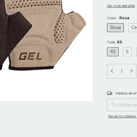
Ver más detalles
Color :
Rosa
Rosa
Ce
Talle:
XS
XS
S
Entregas para el
Medios de e
No sé mi código 