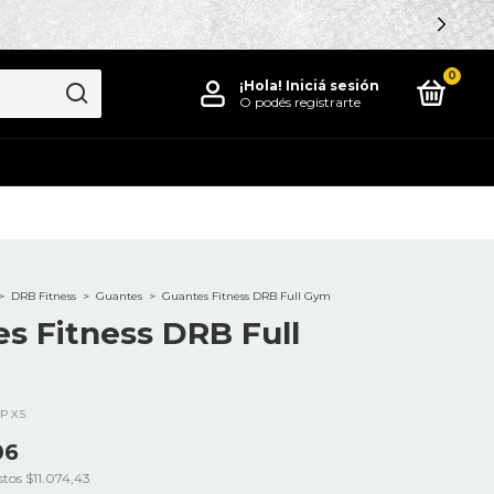
0
¡Hola!
Iniciá sesión
O podés registrarte
>
DRB Fitness
>
Guantes
>
Guantes Fitness DRB Full Gym
s Fitness DRB Full
P XS
06
stos
$11.074,43