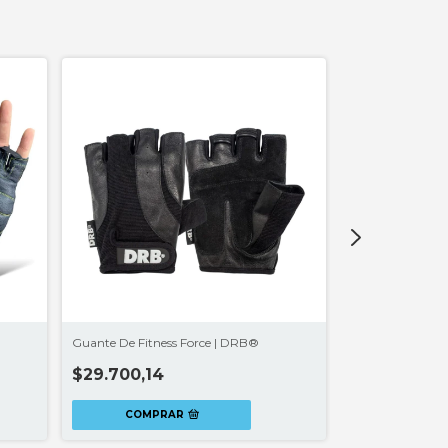
Guante De Fitness Force | DRB®
Guante De Boxe
$29.700,14
$58.100,27
2
x
$29.050,14
sin in
COMPRAR
COMPR