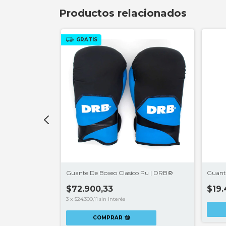
Productos relacionados
GRATIS
 Crown
Guante De Boxeo Clasico Pu | DRB®
Guante
$72.900,33
$19.
3
x
$24.300,11
sin interés
COMPRAR