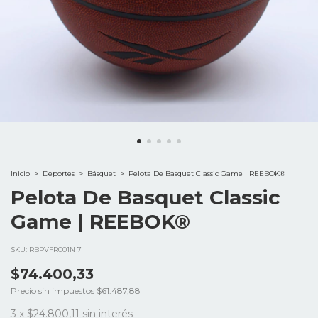
Inicio
>
Deportes
>
Básquet
>
Pelota De Basquet Classic Game | REEBOK®
Pelota De Basquet Classic
Game | REEBOK®
SKU:
RBPVFR001N 7
$74.400,33
Precio sin impuestos
$61.487,88
3
x
$24.800,11
sin interés