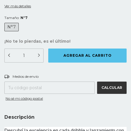
Ver más detalles
Tamaño:
N°7
N°7
¡No te lo pierdas, es el último!
CAMBIAR CP
Entregas para el CP:
Medios de envío
CALCULAR
No sé mi código postal
Descripción
Descubrí la excelencia en cada dribble y lanzamiento con