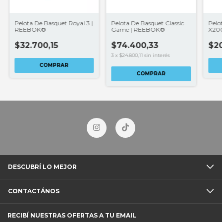
Pelota De Basquet Royal 3 |
Pelota De Basquet Classic
Pelo
REEBOK®
Game | REEBOK®
X20
$32.700,15
$74.400,33
$2
3
x
$24.800,11
sin interés
COMPRAR
COMPRAR
DESCUBRÍ LO MEJOR
CONTACTÁNOS
RECIBÍ NUESTRAS OFERTAS A TU EMAIL