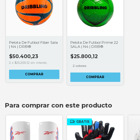
Pelota De Futbol Fiber Sala
Pelota De Futbol Prime 22
| N4 | DRB®
SALA | N4 | DRB®
$50.400,23
$25.800,12
2
x
$25.200,12
sin interés
2 colores
COMPRAR
COMPRAR
Para comprar con este producto
GRATIS