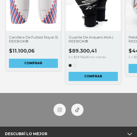
Canillera De Futbol Royal 3|
Guante De Arquero Kick |
Pelo
REEBOK®
REEBOK®
REE
$11.100,06
$89.300,41
$44
3
x
$29.766,80
sin interés
2
x
$2
COMPRAR
COMPRAR
DESCUBRÍ LO MEJOR