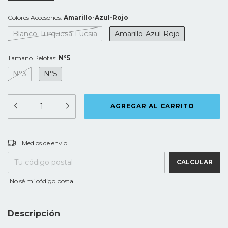
Colores Accesorios:
Amarillo-Azul-Rojo
Blanco-Turquesa-Fucsia
Amarillo-Azul-Rojo
Tamaño Pelotas:
N°5
N°3
N°5
CAMBIAR CP
Entregas para el CP:
Medios de envío
CALCULAR
No sé mi código postal
Descripción