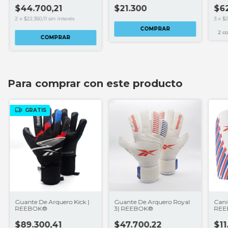
$44.700,21
$21.300
$62
2
x
$22.350,11
sin interés
3
x
$2
COMPRAR
2 co
COMPRAR
Para comprar con este producto
GRATIS
Guante De Arquero Kick |
Guante De Arquero Royal
Cani
REEBOK®
3| REEBOK®
REE
$89.300,41
$47.700,22
$11