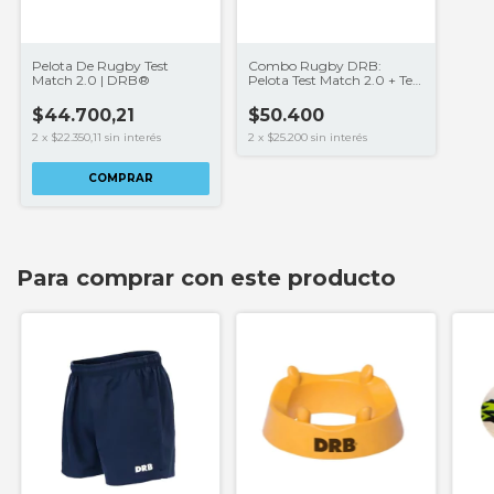
Pelota De Rugby Test
Combo Rugby DRB:
Match 2.0 | DRB®
Pelota Test Match 2.0 + Tee
de Patada | Entrenamiento
y Recreación
$44.700,21
$50.400
2
x
$22.350,11
sin interés
2
x
$25.200
sin interés
COMPRAR
Para comprar con este producto