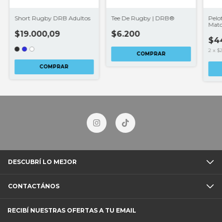
Short Rugby DRB Adultos
Tee De Rugby | DRB®
Pelo
Matc
$19.000,09
$6.200
$44
2
x
$2
COMPRAR
DESCUBRÍ LO MEJOR
CONTACTÁNOS
RECIBÍ NUESTRAS OFERTAS A TU EMAIL