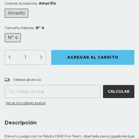
Colores Accesorios:
Amarillo
Amarillo
Tamaño Pelotas:
N° 4
N° 4
CAMBIAR CP
Entregas para el CP:
Medios de envío
CALCULAR
No sé mi código postal
Descripción
Elevá tu juego con la Pelota DRB Pro Team, diseñada para jugadores que