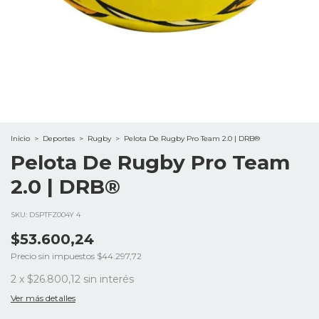
Inicio
>
Deportes
>
Rugby
>
Pelota De Rugby Pro Team 2.0 | DRB®
Pelota De Rugby Pro Team
2.0 | DRB®
SKU:
DSPTFZ004Y 4
$53.600,24
Precio sin impuestos
$44.297,72
2
x
$26.800,12
sin interés
Ver más detalles