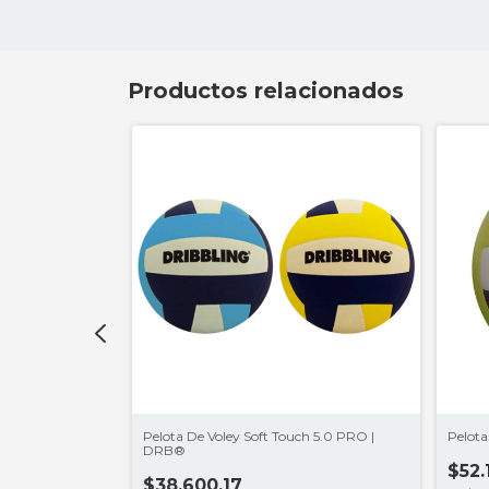
Productos relacionados
.0 | DRB®
Pelota De Voley Soft Touch 5.0 PRO |
Pelot
DRB®
$52.
$38.600,17