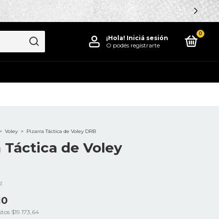
0
¡Hola!
Iniciá sesión
O podés registrarte
>
Voley
>
Pizarra Táctica de Voley DRB
a Táctica de Voley
Z
10
stos
$19.173,64