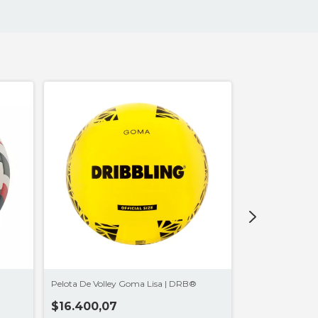
®
Pelota De Volley Goma Lisa | DRB®
Rodillera Voley 
$16.400,07
$14.900,07