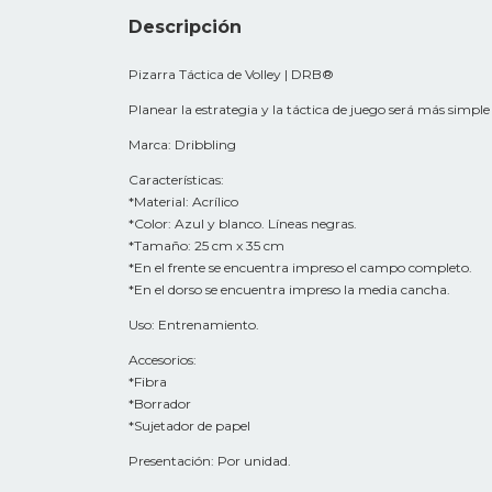
Descripción
Pizarra Táctica de Volley | DRB®
Planear la estrategia y la táctica de juego será más simple 
Marca: Dribbling
Características:
*Material: Acrílico
*Color: Azul y blanco. Líneas negras.
*Tamaño: 25 cm x 35 cm
*En el frente se encuentra impreso el campo completo.
*En el dorso se encuentra impreso la media cancha.
Uso: Entrenamiento.
Accesorios:
*Fibra
*Borrador
*Sujetador de papel
Presentación: Por unidad.