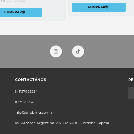
050,12
sin interés
CONTACTÁNOS
RE
541127925254
1127925254
info@dribbling.com.ar
Av. Armada Argentina 355. CP 5000, Córdoba Capital.