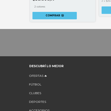
2
x
$26.
2 colores
COMPRAR
DESCUBRÍ LO MEJOR
OFERTAS 🔥
FÚTBOL
CLUBES
DEPORTES
ACCESORIOS