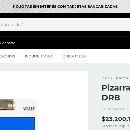
3 CUOTAS SIN INTERÉS CON TARJETAS BANCARIZADAS
Contacto
ESORIOS
INDUMENTARIA
DRB FITNESS
Inicio
>
Deportes
Pizarr
DRB
SKU:
DUAVZZ001Z 
$23.200,
Precio sin impue