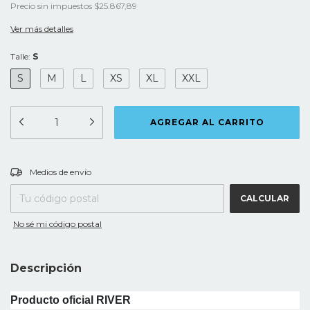
Precio sin impuestos
$25.867,89
Ver más detalles
Talle:
S
S
M
L
XS
XL
XXL
CAMBIAR CP
Entregas para el CP:
Medios de envío
CALCULAR
No sé mi código postal
Descripción
Producto oficial RIVER