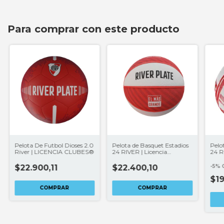
Para comprar con este producto
Pelota De Futbol Dioses 2.0
Pelota de Basquet Estadios
Pelo
River | LICENCIA CLUBES®
24 RIVER | Licencia
24 R
Clubes®
CLU
$22.900,11
$22.400,10
-
5
%
$1
COMPRAR