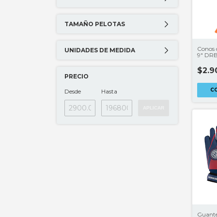
TAMAÑO PELOTAS
Conos 
UNIDADES DE MEDIDA
9" DRB
$2.9
PRECIO
C
Desde
Hasta
APLICAR
Guante