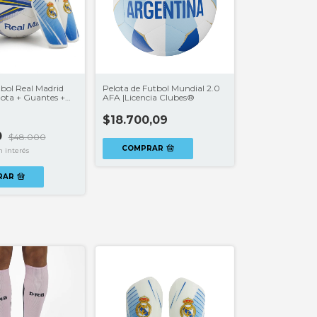
ol Real Madrid
Pelota de Futbol Mundial 2.0
elota + Guantes +
AFA |Licencia Clubes®
 Campeón de
$18.700,09
0
$48.000
COMPRAR
n interés
RAR