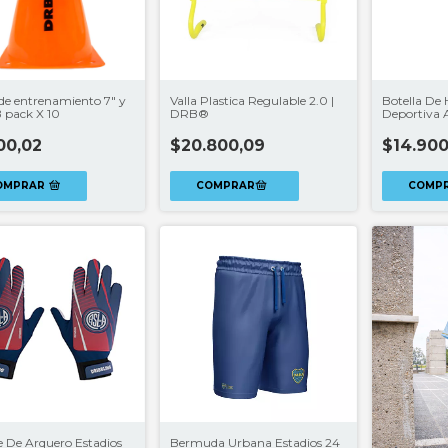
de entrenamiento 7" y
Valla Plastica Regulable 2.0 |
Botella De 
 pack X 10
DRB®
Deportiva
00,02
$20.800,09
$14.900
OMPRAR
 De Arquero Estadios
Bermuda Urbana Estadios 24