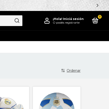
0
¡Hola!
Iniciá sesión
O podés registrarte
Ordenar