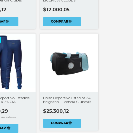
icencia Clubes
LICENCIA CLUBES
,12
$12.000,05
eportivo Estadios
Bolso Deportivo Estadios 24
LICENCIA
Belgrano | Licencia Clubes® |
20 L
,29
$25.300,12
sin interés
RAR