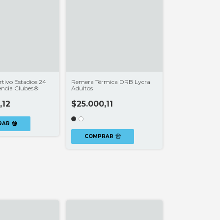
tivo Estadios 24
Remera Térmica DRB Lycra
encia Clubes®
Adultos
,12
$25.000,11
RAR
COMPRAR