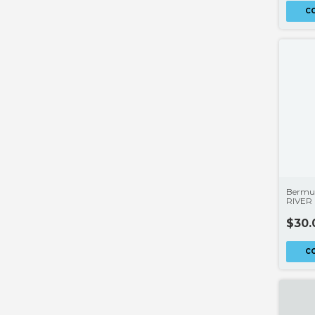
C
Bermud
RIVER
$30.
C