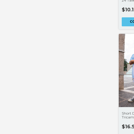
24 Tall
CLUB
$10.
C
Short 
Tricam
LICEN
$16.