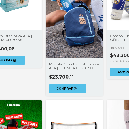
o Estadios 24 AFA |
Combo Fútb
CIA CLUBES®
Oficial – P
Canilleras
Europa
400,06
-
10
%
OFF
$43.20
2
x
$21.600
si
Mochila Deportiva Estadios 24
AFA | LICENCIA CLUBES®
COMP
$23.700,11