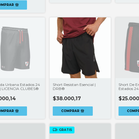
OMPRAR
a Urbana Estadios 24
Short Resistan Esencial |
Short De E
 | LICENCIA CLUBES®
DRB®
Estadios 2
CLUBES®
000,14
$38.000,17
$25.000
OMPRAR
COMPRAR
COMP
GRATIS