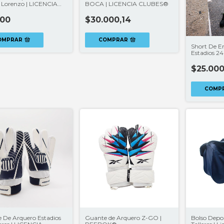
 Lorenzo | LICENCIA
BOCA | LICENCIA CLUBES®
ES®
100
$30.000,14
OMPRAR
COMPRAR
Short De E
Estadios 2
CLUBES®
$25.000
COMP
 De Arquero Estadios
Guante de Arquero Z-GO |
Bolso Depor