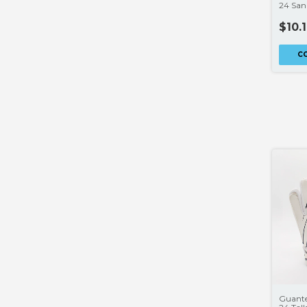
24 San
CLUB
$10.
C
Guante