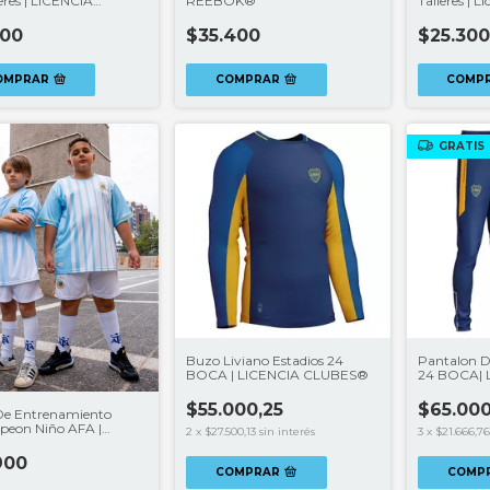
eres | LICENCIA
REEBOK®
Talleres | L
ES®
100
$35.400
$25.300
OMPRAR
COMPRAR
GRATIS
Buzo Liviano Estadios 24
Pantalon D
BOCA | LICENCIA CLUBES®
24 BOCA| 
CLUBES®
$55.000,25
$65.000
De Entrenamiento
peon Niño AFA |
2
x
$27.500,13
sin interés
3
x
$21.666,76
CIA CLUBES®
900
COMPRAR
COMP