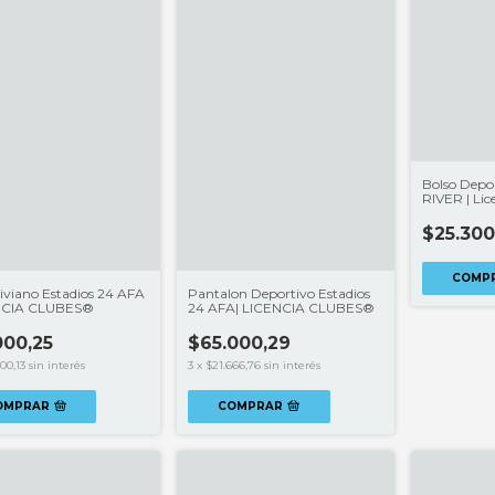
Bolso Depor
RIVER | Lic
$25.300
COMP
iviano Estadios 24 AFA
Pantalon Deportivo Estadios
ENCIA CLUBES®
24 AFA| LICENCIA CLUBES®
000,25
$65.000,29
00,13
sin interés
3
x
$21.666,76
sin interés
OMPRAR
COMPRAR