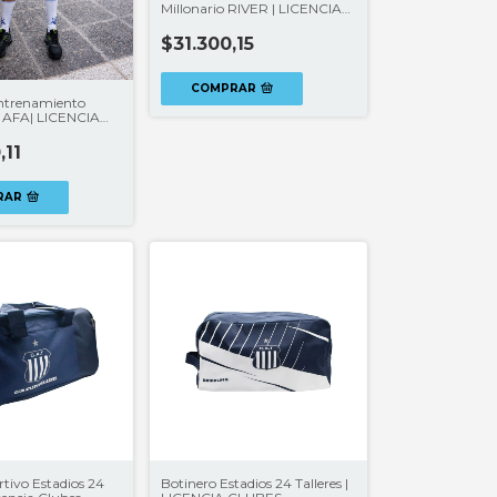
Millonario RIVER | LICENCIA
CLUBES®
$31.300,15
COMPRAR
ntrenamiento
4 AFA| LICENCIA
,11
RAR
tivo Estadios 24
Botinero Estadios 24 Talleres |