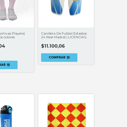
rtivas Players|
Canillera De Futbol Estadios
s colores
24 Real Madrid | LICENCIAS
CLUBES®
04
$11.100,06
COMPRAR
RAR