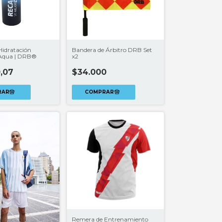
Hidratación
Bandera de Árbitro DRB Set
 Aqua | DRB®
x2
,07
$34.000
Remera de Entrenamiento